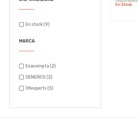
Disponibili
En Stock
En stock
(9)
MARCA
Exacompta
(2)
GENERICO
(2)
Ofiexperts
(5)