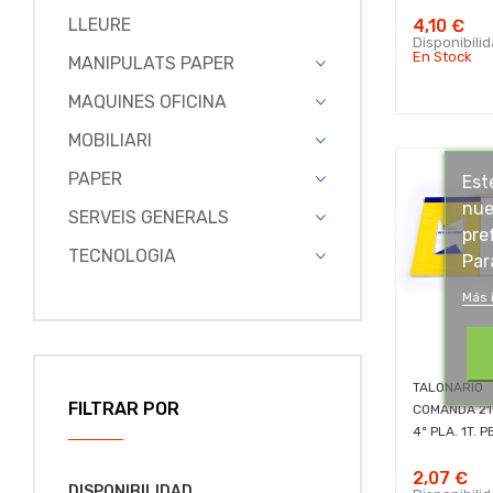
LLEURE
4,10 €
Disponibili
En Stock
MANIPULATS PAPER
MAQUINES OFICINA
MOBILIARI
PAPER
Est
nue
SERVEIS GENERALS
pre
TECNOLOGIA
Par
Más 
TALONARIO
FILTRAR POR
COMANDA 21
4º PLA. 1T. P
2,07 €
DISPONIBILIDAD