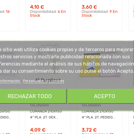
4,10 €
3,60 €
dad:
16
Disponibilidad:
6 En
Disponibilidad:
9 En
Stock
Stock
e sitio web utiliza cookies propias y de terceros para mejorar
stros servicios y mostrarle publicidad relacionada con sus
ferencias mediante el análisis de sus hábitos de navegación
a dar su consentimiento sobre su uso pulse el botón Acepto
información
Personalizar las cookies
RECHAZAR TODO
ACEPTO
TALONARIO
TALONARIO
0x150
COMANDA 210x150
COMANDA 210x150
EDIDO...
4º PLA. 2T. OEX...
4º PLA. 2T. PEDIDO...
4,09 €
3,72 €