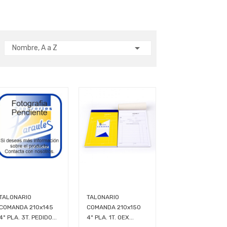

Nombre, A a Z
TALONARIO
TALONARIO
COMANDA 210x145
COMANDA 210x150
4º PLA. 3T. PEDIDO...
4º PLA. 1T. OEX...