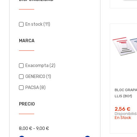
En stock
(11)
MARCA
Exacompta
(2)
GENERICO
(1)
PACSA
(8)
BLOC GRAPA
LLIS (80f)
PRECIO
2,56 €
Disponibili
En Stock
8,00 € - 9,00 €