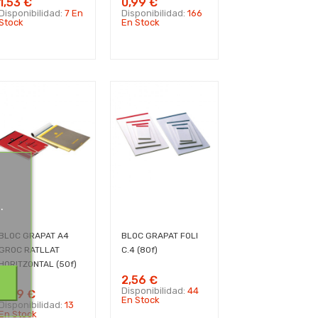
1,53 €
0,99 €
Disponibilidad:
7 En
Disponibilidad:
166
Stock
En Stock
.
.
BLOC GRAPAT A4
BLOC GRAPAT FOLI
GROC RATLLAT
C.4 (80f)
HORITZONTAL (50f)
2,56 €
Disponibilidad:
44
2,69 €
En Stock
Disponibilidad:
13
En Stock