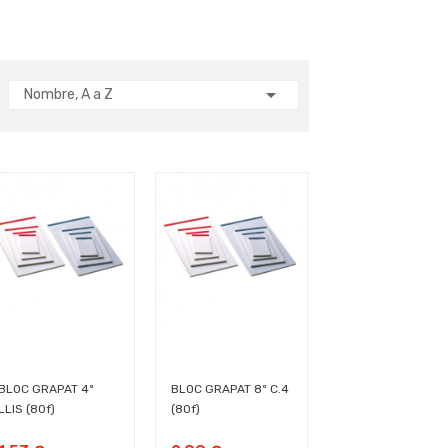

Nombre, A a Z
BLOC GRAPAT 4º
BLOC GRAPAT 8º C.4
LLIS (80f)
(80f)