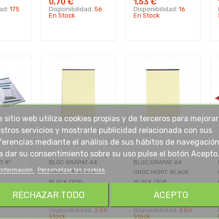
0,70 €
1,53 €
dad:
175
Disponibilidad:
56
Disponibilidad:
16
En Stock
En Stock
e sitio web utiliza cookies propias y de terceros para mejorar
stros servicios y mostrarle publicidad relacionada con sus
ferencias mediante el análisis de sus hábitos de navegación
a dar su consentimiento sobre su uso pulse el botón Acepto
T 8º
BLOC GRAPAT A4
BLOC GRAPAT A4
información
Personalizar las cookies
GROC C.5 BLACK
GROC HORIT. BLACK
BLOCK (70f)
BLOCK (70f)
RECHAZAR TODO
ACEPTO
dad:
95
7,40 €
7,40 €
Disponibilidad:
2 En
Disponibilidad:
3 En
Stock
Stock