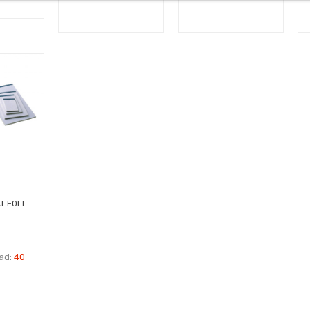
T FOLI
dad:
40