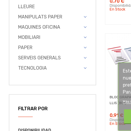
0,70 €
Disponibili
LLEURE
En Stock
MANIPULATS PAPER
MAQUINES OFICINA
MOBILIARI
PAPER
SERVEIS GENERALS
TECNOLOGIA
Est
nue
pre
Par
BLOC GRAPA
Más 
LLIS (80f)
FILTRAR POR
0,91 €
Disponibili
En Stock
DISPONIBILIDAD