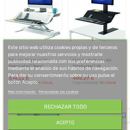
Este sitio web utiliza cookies propias y de terceros
para mejorar nuestros servicios y mostrarle
Estación De Trabajo Sit-
Estación De Trabajo Sit-
publicidad relacionada con sus preferencias
Stand Lotus™ Blanco...
Stand Lotus™ VE...
mediante el análisis de sus hábitos de navegación.
Para dar su consentimiento sobre su uso pulse el
614,22 €
488,29 €
botón Acepto.
Disponibilidad:
Sin Stock
Disponibilidad:
Sin Stock
Más información
Personalizar las cookies
RECHAZAR TODO
ACEPTO