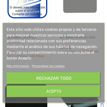
Este sitio web utiliza cookies propias y de terceros
para mejorar nuestros servicios y mostrarle
ALFOMBRETA RATOLI
ALFOMBRETA RATOLI GRIS
publicidad relacionada con sus preferencias
FANTASIA...
mediante el análisis de sus hábitos de navegación.
2,93 €
Disponibilidad:
13 En Stock
Para dar su consentimiento sobre su uso pulse el
1,72 €
Disponibilidad:
1 En Stock
botón Acepto.
Más información
Personalizar las cookies
RECHAZAR TODO
ACEPTO