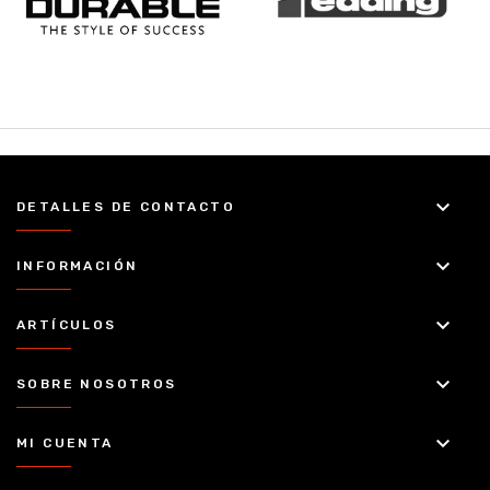
keyboard_arrow_down
DETALLES DE CONTACTO
keyboard_arrow_down
INFORMACIÓN
keyboard_arrow_down
ARTÍCULOS
keyboard_arrow_down
SOBRE NOSOTROS
keyboard_arrow_down
MI CUENTA