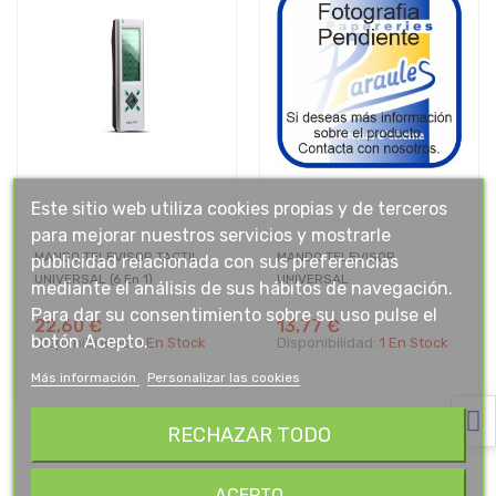
Este sitio web utiliza cookies propias y de terceros
para mejorar nuestros servicios y mostrarle
MANDO TELEVISOR TACTIL
MANDO TELEVISOR
publicidad relacionada con sus preferencias
UNIVERSAL (6 En 1)
UNIVERSAL
mediante el análisis de sus hábitos de navegación.
Para dar su consentimiento sobre su uso pulse el
22,60 €
13,77 €
botón Acepto.
Disponibilidad:
1 En Stock
Disponibilidad:
1 En Stock
Más información
Personalizar las cookies
RECHAZAR TODO
ACEPTO