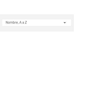

Nombre, A a Z