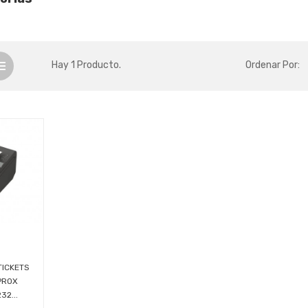
Hay 1 Producto.
Ordenar Por:
TICKETS
PROX
2...