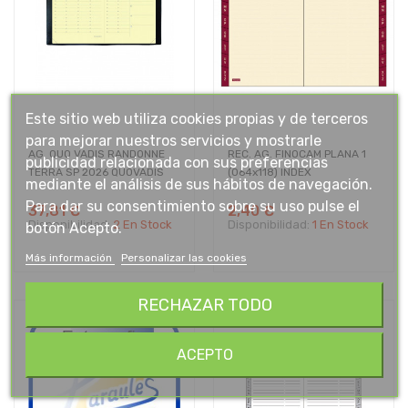
Este sitio web utiliza cookies propias y de terceros
para mejorar nuestros servicios y mostrarle
AG. QUO VADIS RANDONNE
REC. AG. FINOCAM PLANA 1
publicidad relacionada con sus preferencias
TERRA SP 2026 QUOVADIS
(064x118) INDEX
mediante el análisis de sus hábitos de navegación.
Para dar su consentimiento sobre su uso pulse el
37,81 €
2,40 €
Disponibilidad:
2 En Stock
Disponibilidad:
1 En Stock
botón Acepto.
Más información
Personalizar las cookies
RECHAZAR TODO
ACEPTO