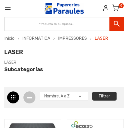
0
Inicio
INFORMATICA
IMPRESSORES
LASER
LASER
LASER
Subcategorías

Nombre, A a Z
Filtrar