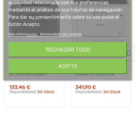
publicidad relacionada con sus preferencias
mediante el análisis de sus hábitos de navegación.
Para dar su consentimiento sobre su uso pulse el
botón Acepto.
Más información
Personalizar las cookies
RECHAZAR TODO
ACEPTO
IMPRESORA LASER BROTHER
Impresora Láser Color
HLL2400DW (30ppm)...
Brother HL-L8260CDW
133,46 €
341,90 €
Disponibilidad:
Sin Stock
Disponibilidad:
Sin Stock