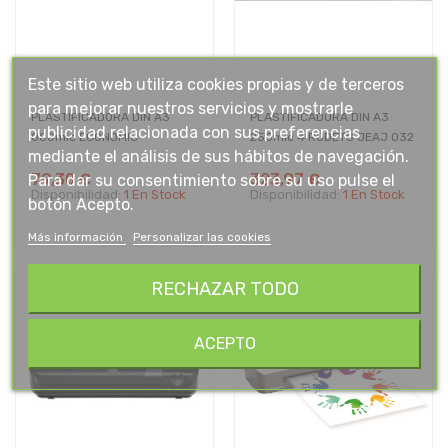
Este sitio web utiliza cookies propias y de terceros
para mejorar nuestros servicios y mostrarle
PLASTIFICADORA DIN A3
PLASTIFICADORA DIN A3
publicidad relacionada con sus preferencias
080mic ECONOMIC
250mic 4 RODETS JEAJ 032
mediante el análisis de sus hábitos de navegación.
79,30 €
323,97 €
Para dar su consentimiento sobre su uso pulse el
Disponibilidad:
1 En Stock
Disponibilidad:
1 En Stock
botón Acepto.
Más información
Personalizar las cookies
RECHAZAR TODO
ACEPTO