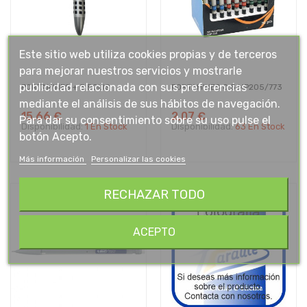
Este sitio web utiliza cookies propias y de terceros
para mejorar nuestros servicios y mostrarle
publicidad relacionada con sus preferencias
PORTAMINES + 3 BOLIS
PORTAMINES 0.5 MP205/773
mediante el análisis de sus hábitos de navegación.
15,66 €
2,07 €
Para dar su consentimiento sobre su uso pulse el
Disponibilidad:
1 En Stock
Disponibilidad:
63 En Stock
botón Acepto.
Más información
Personalizar las cookies
RECHAZAR TODO
ACEPTO