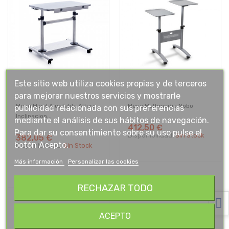
Este sitio web utiliza cookies propias y de terceros
para mejorar nuestros servicios y mostrarle
Mesa Móvil Ajustable Altura
Mesa Multimedia Nobo
publicidad relacionada con sus preferencias
Inclinacion...
mediante el análisis de sus hábitos de navegación.
412,50 €
Para dar su consentimiento sobre su uso pulse el
Disponibilidad:
Sin Stock
382,05 €
botón Acepto.
Disponibilidad:
Sin Stock
Más información
Personalizar las cookies
RECHAZAR TODO
ACEPTO