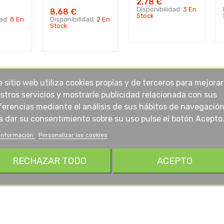
2,78 €
Disponibilidad:
3 En
8,68 €
Stock
dad:
8 En
Disponibilidad:
2 En
Stock
e sitio web utiliza cookies propias y de terceros para mejorar
stros servicios y mostrarle publicidad relacionada con sus
ferencias mediante el análisis de sus hábitos de navegación
a dar su consentimiento sobre su uso pulse el botón Acepto
información
Personalizar las cookies
RECHAZAR TODO
ACEPTO