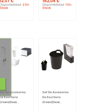
12,07 €
162,04 €
Disponibilidad:
2 En
Disponibilidad:
1 En
Stock
Stock
.
.
Set De Accesorios
Set De Accesorios
De Escritorio
De Escritorio
Green2Desk...
Green2Desk...