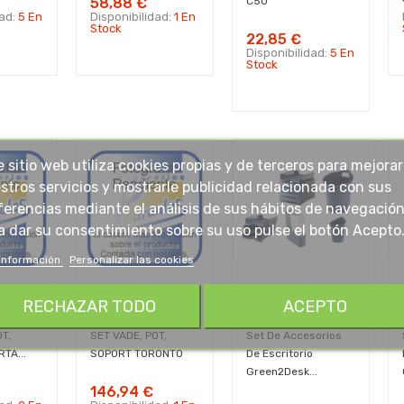
58,88 €
C50
dad:
5 En
Disponibilidad:
1 En
Stock
22,85 €
Disponibilidad:
5 En
Stock
e sitio web utiliza cookies propias y de terceros para mejorar
stros servicios y mostrarle publicidad relacionada con sus
ferencias mediante el análisis de sus hábitos de navegación
a dar su consentimiento sobre su uso pulse el botón Acepto
información
Personalizar las cookies
RECHAZAR TODO
ACEPTO
T,
SET VADE, POT,
Set De Accesorios
TA...
SOPORT TORONTO
De Escritorio
Green2Desk...
146,94 €