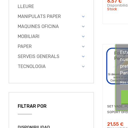
6,57 €
Disponibili
LLEURE
Stock
MANIPULATS PAPER
MAQUINES OFICINA
MOBILIARI
PAPER
Est
SERVEIS GENERALS
nue
pre
TECNOLOGIA
Par
Más 
FILTRAR POR
SET VADE, PO
SOPORT OFER
21,55 €
DISPONIBILIDAD