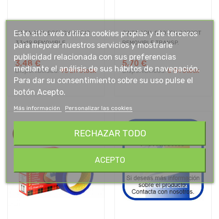
Este sitio web utiliza cookies propias y de terceros
CINTA ADH. SCOTCH MAGIC
CINTA ADH. SCOTCH SOPORT
33x19 REMOVIBLE
REMOVIBLE TRANSP.
para mejorar nuestros servicios y mostrarle
publicidad relacionada con sus preferencias
3,48 €
5,70 €
mediante el análisis de sus hábitos de navegación.
Disponibilidad:
95 En Stock
Disponibilidad:
5 En Stock
Para dar su consentimiento sobre su uso pulse el
botón Acepto.
Más información
Personalizar las cookies
RECHAZAR TODO
ACEPTO