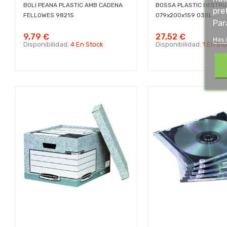
BOLI PEANA PLASTIC AMB CADENA
BOSSA PLASTIC DESTR
pre
FELLOWES 98215
079x200x159 038L...
Par
9,79 €
27,52 €
Más 
Disponibilidad:
4 En Stock
Disponibilidad:
1 En St