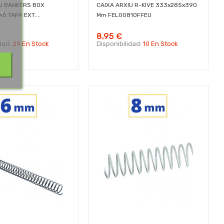
IU BANKERS BOX
CAIXA ARXIU R-KIVE 333x285x390
.
5 TAPA EXT....
Mm FEL00810FFEU
.
8,95 €
idad:
29 En Stock
Disponibilidad:
10 En Stock