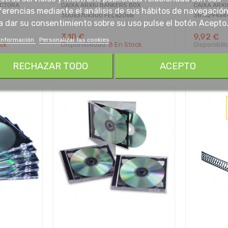
UCTORA
CAIXA ARXIU BANKERS BOX
CAIXA ARX
ferencias mediante el análisis de sus hábitos de navegación
300x370x300 FEL62068
387x294x44
a dar su consentimiento sobre su uso pulse el botón Acepto
3,10 €
9,92 €
información
Personalizar las cookies
ock
Disponibilidad:
8 En Stock
Disponibil
RECHAZAR TODO
ACEPTO