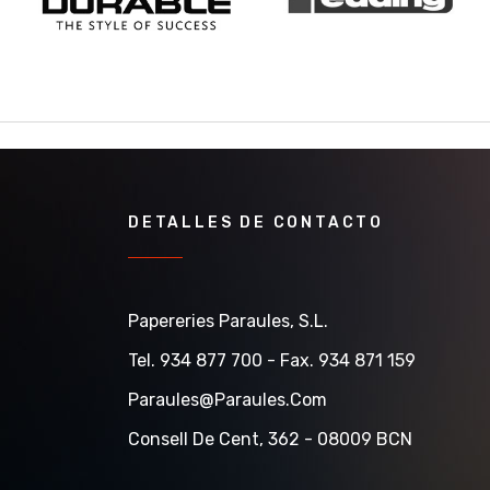
DETALLES DE CONTACTO
Papereries Paraules, S.l.
Tel. 934 877 700 - Fax. 934 871 159
Paraules@paraules.com
Consell De Cent, 362 - 08009 BCN